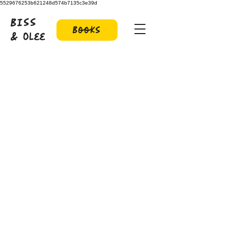
5529676253b621248d574b7135c3e39d
Biss
Books
& Olee